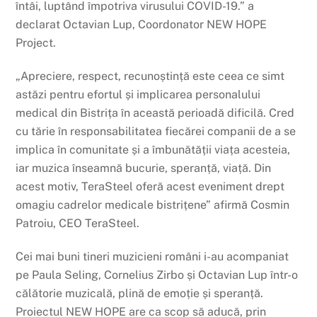
întâi, luptând împotriva virusului COVID-19.” a
declarat Octavian Lup, Coordonator NEW HOPE
Project.
„Apreciere, respect, recunoștință este ceea ce simt
astăzi pentru efortul și implicarea personalului
medical din Bistrița în această perioadă dificilă. Cred
cu tărie în responsabilitatea fiecărei companii de a se
implica în comunitate și a îmbunătății viața acesteia,
iar muzica înseamnă bucurie, speranță, viață. Din
acest motiv, TeraSteel oferă acest eveniment drept
omagiu cadrelor medicale bistrițene” afirmă Cosmin
Patroiu, CEO TeraSteel.
Cei mai buni tineri muzicieni români i-au acompaniat
pe Paula Seling, Cornelius Zirbo și Octavian Lup într-o
călătorie muzicală, plină de emoție și speranță.
Proiectul NEW HOPE are ca scop să aducă, prin