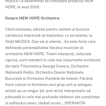
muzica l-a determinat să conceapă proiectul NEW
HOPE, în anul 2019.
Despre NEW HOPE Orchestra:
Când pasiunea, iubirea pentru semeni și bucuria
cântatului împreună se împletesc cu excelența, ia
ființă MUZICA. Cea vie și eternă… Ea este forța care
definește personalitatea fiecărui muzician al
orchestrei NEW HOPE. Tinerii interpreți, selectați
riguros, sunt membrii în cele mai importante orchestre
din țară: Filarmonica George Enescu, Orchestra
Națională Radio, Orchestra Operei Naționale
București și Orchestra Română de tineret. Făcând
front comun în formarea unui grup unit și omogen,
artiștii au un singur țel: prin actul interpretativ să
pătrundă în cele mai profunde tărâmuri ale conștiinței
și sufletului uman, lăsând acolo… SPERANȚĂ!