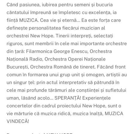
Când pasiunea, iubirea pentru semeni și bucuria
cântatului împreună se împletesc cu excelența, ia
ființă MUZICA. Cea vie și eternă… Ea este forța care
definește personalitatea fiecărui muzician al
orchestrei New Hope. Tinerii interpreți, selectați
riguros, sunt membrii în cele mai importante orchestre
din țară: Filarmonica George Enescu, Orchestra
Națională Radio, Orchestra Operei Naționale
București, Orchestra Română de tineret. Făcând front
comun în formarea unui grup unit și omogen, artiștii au
un singur țel: prin actul interpretativ să pătrundă în
cele mai profunde tărâmuri ale conștiinței și sufletului
uman, lăsând acolo… SPERANȚĂ! Experiențele
concertelor din cadrul proiectului New Hope, sunt o
vie mărturie că muzica ridică, muzica înalță, MUZICA
VINDECĂ!