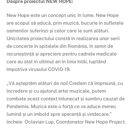
Despre proiectul NEW HOPE:
New Hope este un concept unic în lume. New Hope
are scopul să aducă, prin muzică, bucurie în sufletele
oamenilor suferinzi și celor care le sunt alături.
Unicitatea proiectului constă în realizarea unor serii
de concerte în spitalele din România, în semn de
recunoștință și apreciere pentru cadrele medicale
care au stat în ultimul an în linia întâi, luptând
împotriva virusului COVID-19.
„Vă așteptăm alături de noi! Credem că împreună, cu
încredere și cu ajutorul artei muzicale, putem
combate acest context întunecat și sumbru cauzat de
Pandemie. Muzica este o forță ce va aduce mereu
lumină și un imbold spre speranță și vindecare.”
încheie
Octavian Lup, Coordonator New Hope Project.