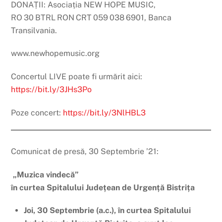
DONAȚII: Asociația NEW HOPE MUSIC,
RO
30
BTRL
RON
CRT
059
038
6901, Banca
Transilvania.
www.newhopemusic.org
Concertul LIVE poate fi urmărit aici:
https://bit.ly/3JHs3Po
Poze concert:
https://bit.ly/3NlHBL3
Comunicat de presă, 30 Septembrie ’21:
„Muzica vindecă”
în curtea Spitalului Județean de Urgență Bistrița
Joi, 30 Septembrie (a.c.), în curtea Spitalului