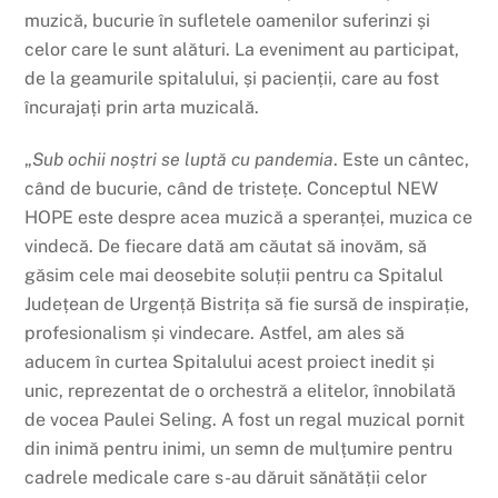
muzică, bucurie în sufletele oamenilor suferinzi și
celor care le sunt alături. La eveniment au participat,
de la geamurile spitalului, și pacienții, care au fost
încurajați prin arta muzicală.
„
Sub ochii noștri se luptă cu pandemia
. Este un cântec,
când de bucurie, când de tristețe. Conceptul NEW
HOPE este despre acea muzică a speranței, muzica ce
vindecă. De fiecare dată am căutat să inovăm, să
găsim cele mai deosebite soluții pentru ca Spitalul
Județean de Urgență Bistrița să fie sursă de inspirație,
profesionalism și vindecare. Astfel, am ales să
aducem în curtea Spitalului acest proiect inedit și
unic, reprezentat de o orchestră a elitelor, înnobilată
de vocea Paulei Seling. A fost un regal muzical pornit
din inimă pentru inimi, un semn de mulțumire pentru
cadrele medicale care s-au dăruit sănătății celor