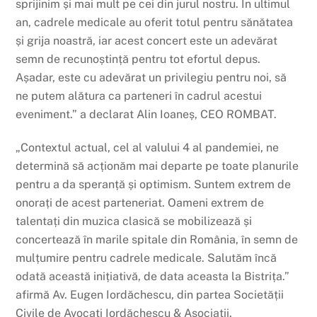
sprijinim și mai mult pe cei din jurul nostru. În ultimul
an, cadrele medicale au oferit totul pentru sănătatea
și grija noastră, iar acest concert este un adevărat
semn de recunoștință pentru tot efortul depus.
Așadar, este cu adevărat un privilegiu pentru noi, să
ne putem alătura ca parteneri în cadrul acestui
eveniment.” a declarat Alin Ioaneș, CEO ROMBAT.
„Contextul actual, cel al valului 4 al pandemiei, ne
determină să acționăm mai departe pe toate planurile
pentru a da speranță și optimism. Suntem extrem de
onorați de acest parteneriat. Oameni extrem de
talentați din muzica clasică se mobilizează și
concertează în marile spitale din România, în semn de
mulțumire pentru cadrele medicale. Salutăm încă
odată această inițiativă, de data aceasta la Bistrița.”
afirmă Av. Eugen Iordăchescu, din partea Societății
Civile de Avocați Iordăchescu & Asociații.