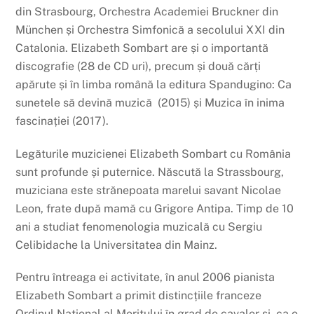
din Strasbourg, Orchestra Academiei Bruckner din
München și Orchestra Simfonică a secolului XXI din
Catalonia. Elizabeth Sombart are și o importantă
discografie (28 de CD uri), precum și două cărți
apărute și în limba română la editura Spandugino: Ca
sunetele să devină muzică
(2015) și Muzica în inima
fascinației (2017).
Legăturile muzicienei Elizabeth Sombart cu România
sunt profunde și puternice. Născută la Strassbourg,
muziciana este strănepoata marelui savant Nicolae
Leon, frate după mamă cu Grigore Antipa. Timp de 10
ani a studiat fenomenologia muzicală cu Sergiu
Celibidache la Universitatea din Mainz.
Pentru întreaga ei activitate, în anul 2006 pianista
Elizabeth Sombart a primit distincțiile franceze
Ordinul Național al Meritului în grad de cavaler și, ca o