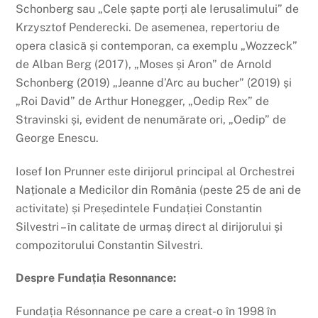
Schonberg sau „Cele șapte porți ale Ierusalimului” de
Krzysztof Penderecki. De asemenea, repertoriu de
opera clasică și contemporan, ca exemplu „Wozzeck”
de Alban Berg (2017), „Moses și Aron” de Arnold
Schonberg (2019) „Jeanne d’Arc au bucher” (2019) și
„Roi David” de Arthur Honegger, „Oedip Rex” de
Stravinski și, evident de nenumărate ori, „Oedip” de
George Enescu.
Iosef Ion Prunner este dirijorul principal al Orchestrei
Naționale a Medicilor din România (peste 25 de ani de
activitate) și Președintele Fundației Constantin
Silvestri – în calitate de urmaș direct al dirijorului și
compozitorului Constantin Silvestri.
Despre Fundația Resonnance:
Fundația Résonnance pe care a creat-o în 1998 în