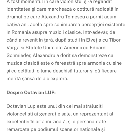
A fost momentul în care violonistul şi-a regândit
identitatea şi care marchează o cotitură radicală în
drumul pe care Alexandru Tomescu a pornit acum
câţiva ani, acela spre schimbarea percepţiei existente
în România asupra muzicii clasice. Într-adevăr, de
când a revenit în ţară, după studii în Elveţia cu Tibor
Varga şi Statele Unite ale Americii cu Eduard
Schmieder, Alexandru a dorit să demonstreze că
muzica clasică este o fereastră spre armonia cu sine
şi cu celălalt, o lume deschisă tuturor şi că fiecare
merită şansa de a o explora.
Despre Octavian LUP:
Octavian Lup este unul din cei mai străluciți
violonceliști ai generație sale, un reprezentant al
excelenței în arta muzicală, și o personalitate
remarcată pe podiumul scenelor naționale și