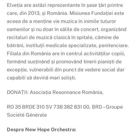
Elveția are astăzi reprezentante în șase țări printre
care, din 2013, și România. Misiunea Fundației este
aceea de a menține vie muzica în inimile tuturor
oamenilor și nu doar în sălile de concert, organizând
recitaluri de muzică clasică în spitale, cămine de
bătrâni, instituții medicale specializate, penitenciare.
Filiala din România are în centrul activităților copiii,
formând susținând și promovând tinerii pianiști de
excepție, vulnerabili din punct de vedere social dar
capabili să devină mari soliști.
DONAȚII: Asociația Resonnance România,
RO
35
BRDE
310
SV
738
382
831
00, BRD – Groupe
Société Générale
Despre New Hope Orchestra: