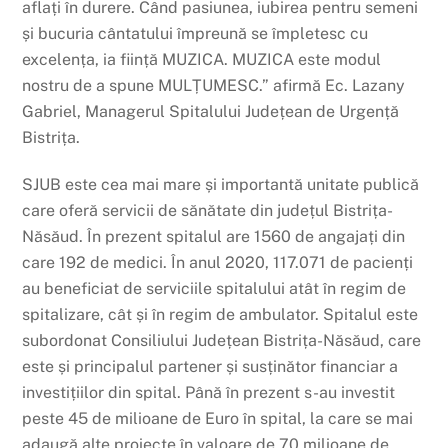
aflați în durere. Când pasiunea, iubirea pentru semeni
și bucuria cântatului împreună se împletesc cu
excelența, ia ființă MUZICA. MUZICA este modul
nostru de a spune MULȚUMESC.” afirmă Ec. Lazany
Gabriel, Managerul Spitalului Județean de Urgență
Bistrița.
SJUB este cea mai mare și importantă unitate publică
care oferă servicii de sănătate din județul Bistrița-
Năsăud. În prezent spitalul are 1560 de angajați din
care 192 de medici. În anul 2020, 117.071 de pacienți
au beneficiat de serviciile spitalului atât în regim de
spitalizare, cât și în regim de ambulator. Spitalul este
subordonat Consiliului Județean Bistrița-Năsăud, care
este și principalul partener și susținător financiar a
investițiilor din spital. Până în prezent s-au investit
peste 45 de milioane de Euro în spital, la care se mai
adaugă alte proiecte în valoare de 70 milioane de