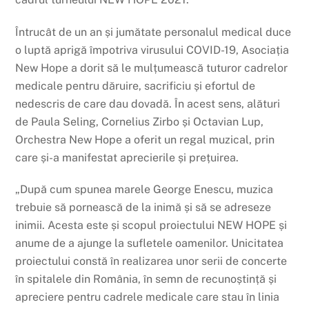
Întrucât de un an și jumătate personalul medical duce
o luptă aprigă împotriva virusului COVID-19, Asociația
New Hope a dorit să le mulțumească tuturor cadrelor
medicale pentru dăruire, sacrificiu și efortul de
nedescris de care dau dovadă. În acest sens, alături
de Paula Seling, Cornelius Zirbo și Octavian Lup,
Orchestra New Hope a oferit un regal muzical, prin
care și-a manifestat aprecierile și prețuirea.
„După cum spunea marele George Enescu, muzica
trebuie să pornească de la inimă și să se adreseze
inimii. Acesta este și scopul proiectului NEW HOPE și
anume de a ajunge la sufletele oamenilor. Unicitatea
proiectului constă în realizarea unor serii de concerte
în spitalele din România, în semn de recunoștință și
apreciere pentru cadrele medicale care stau în linia