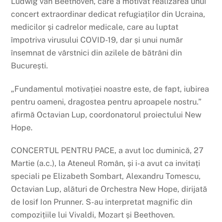
Ludwig van Beethoven, care a motivat realizarea unui
concert extraordinar dedicat refugiaților din Ucraina,
medicilor și cadrelor medicale, care au luptat
împotriva virusului COVID-19, dar și unui număr
însemnat de vârstnici din azilele de bătrâni din
București.
„Fundamentul motivației noastre este, de fapt, iubirea
pentru oameni, dragostea pentru aproapele nostru.”
afirmă Octavian Lup, coordonatorul proiectului New
Hope.
CONCERTUL PENTRU PACE, a avut loc duminică, 27
Martie (a.c.), la Ateneul Român, și i-a avut ca invitați
speciali pe Elizabeth Sombart, Alexandru Tomescu,
Octavian Lup, alături de Orchestra New Hope, dirijată
de Iosif Ion Prunner. S-au interpretat magnific din
compozițiile lui Vivaldi, Mozart și Beethoven.