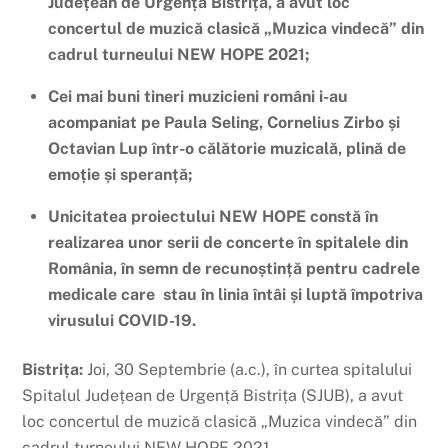
Județean de Urgență Bistrița, a avut loc
concertul de muzică clasică „Muzica vindecă” din
cadrul turneului NEW HOPE 2021;
Cei mai buni tineri muzicieni români i-au
acompaniat pe Paula Seling, Cornelius Zirbo și
Octavian Lup într-o călătorie muzicală, plină de
emoție și speranță;
Unicitatea proiectului NEW HOPE constă în
realizarea unor serii de concerte în spitalele din
România, în semn de recunoștință pentru cadrele
medicale care
stau în linia întâi și luptă împotriva
virusului COVID-19.
Bistrița:
Joi, 30 Septembrie (a.c.), în curtea spitalului
Spitalul Județean de Urgență Bistrița (SJUB), a avut
loc concertul de muzică clasică „Muzica vindecă” din
cadrul turneului NEW HOPE 2021.