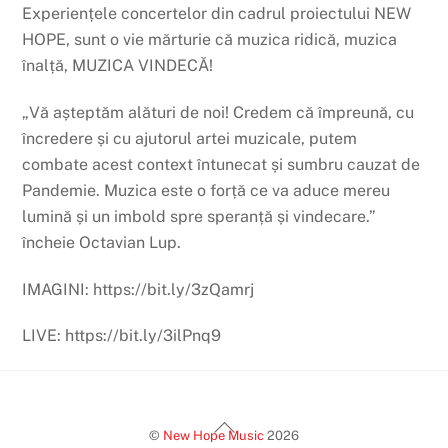
Experiențele concertelor din cadrul proiectului NEW
HOPE, sunt o vie mărturie că muzica ridică, muzica
înalță, MUZICA VINDECĂ!
„Vă așteptăm alături de noi! Credem că împreună, cu
încredere și cu ajutorul artei muzicale, putem
combate acest context întunecat și sumbru cauzat de
Pandemie. Muzica este o forță ce va aduce mereu
lumină și un imbold spre speranță și vindecare.”
încheie Octavian Lup.
IMAGINI: https://bit.ly/3zQamrj
LIVE: https://bit.ly/3ilPnq9
Back
©
New Hope Music
2026