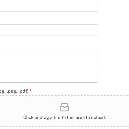
pg, .png, .pdf)
*
Click or drag a file to this area to upload.