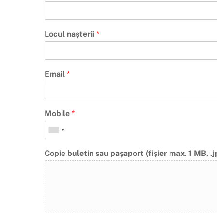
Locul nașterii
*
Email
*
Mobile
*
Copie buletin sau pașaport (fișier max. 1 MB, .j