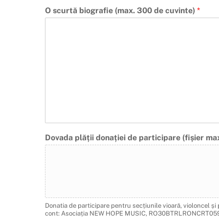
O scurtă biografie (max. 300 de cuvinte)
*
Dovada plății donației de participare (fișier max
Donatia de participare pentru secțiunile vioară, violoncel ș
cont: Asociația NEW HOPE MUSIC, RO30BTRLRONCRT0590