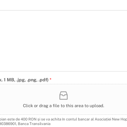
. 1 MB, .jpg, .png, .pdf)
*
Click or drag a file to this area to upload.
i pian este de 400 RON și se va achita în contul bancar al Asociației New H
386901, Banca Transilvania