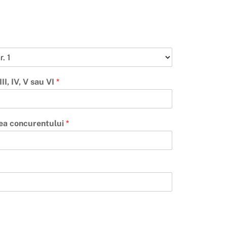
II, IV, V sau VI
*
rea concurentului
*