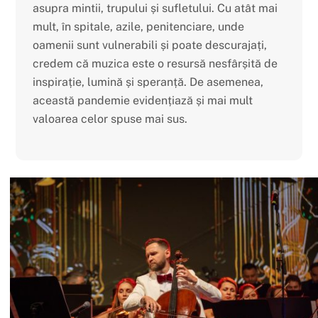
asupra mintii, trupului
ș
i sufletului. Cu atât mai
mult, în spitale, azile, penitenciare, unde
oamenii sunt vulnerabili
ș
i poate descurajați,
credem că muzica este o resursă nesfâr
ș
ită de
inspirație, lumină
ș
i speranță. De asemenea,
această pandemie evidențiază
ș
i mai mult
valoarea celor spuse mai sus.