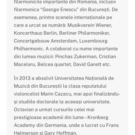
filarmonicile importante din Romania, inclusiv
filarmonica “George Enescu” din Bucure
ș
ti. De
asemenea, printre scenele internaționale pe
care a urcat se numără: Musikverein Wiener,
Koncerthaus Berlin, Berliner Philarmoniker,
Concertgebouw Amsterdam, Luxembourg
Philharmonic. A colaborat cu nume importante
din lumea muzicii: Pinchas Zukerman, Cristian
Macelaru, Belcea quartet, David Garett etc.
În 2013 a absolvit Universitatea Națională de
Muzică din Bucure
ș
tii la clasa reputatului
violoncelist Marin Cazacu, mai apoi finalizându-
ș
i studiile doctorale la aceea
ș
i universitate.
Octavian a urmat cursurile celei mai
prestigioase academii din lume – Kronberg
Academy din Germania, unde a lucrat cu Frans
Helmerson
ș
i Gary Hoffman.