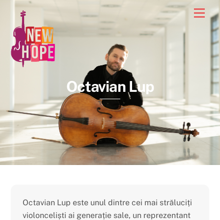
Skip
Men
to
content
Octavian Lup
Octavian Lup este unul dintre cei mai străluciți
violonceli
ș
ti ai generație sale, un reprezentant