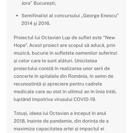
Jora” București;
Semifinalist al concursului „George Enescu”
2014 şi 2016.
Proiectul lui Octavian Lup de suflet este “New
Hope”. Acest proiect are scopul să aducă, prin
muzică, bucurie în sufletele oamenilor suferinzi
ș
i celor care le sunt alături. Unicitatea
proiectului constă în realizarea unor serii de
concerte în spitalele din România, în semn de
recuno
ș
tință
ș
i apreciere pentru cadrele
medicale care au stat în ultimul an în linia întâi,
luptând împotriva virusului COVID-19.
Totu
ș
i, ideea lui Octavian a început în anul
2018, înainte de pandemie, din dorința de a
maximiza capacitatea artei
ș
i impactul ei