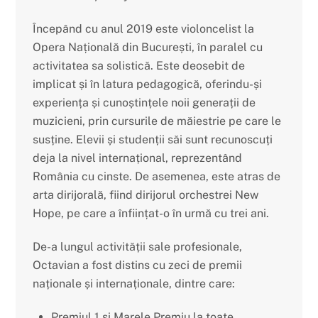
Începând cu anul 2019 este violoncelist la
Opera Națională din Bucure
ș
ti, în paralel cu
activitatea sa solistică. Este deosebit de
implicat
ș
i în latura pedagogică, oferindu-
ș
i
experiența
ș
i cuno
ș
tințele noii generații de
muzicieni, prin cursurile de măiestrie pe care le
susține. Elevii
ș
i studenții săi sunt recunoscuți
deja la nivel internațional, reprezentând
România cu cinste. De asemenea, este atras de
arta dirijorală, fiind dirijorul orchestrei New
Hope, pe care a înființat-o în urmă cu trei ani.
De-a lungul activității sale profesionale,
Octavian a fost distins cu zeci de premii
naționale
ș
i internaționale, dintre care:
Premiul 1
ș
i Marele Premiu la toate