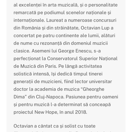
al excelenței în arta muzicală,
ș
i o personalitate
remarcată pe podiumul scenelor naționale
ș
i
internaționale. Laureat a numeroase concursuri
din România
ș
i din străinătate, Octavian Lup a
concertat pe patru continente ale lumii, alături
de nume cu rezonanță din domeniul muzicii
clasice. Asemeni lui George Enescu, s-a
perfecționat la Conservatorul Superior Național
de Muzică din Paris. Pe lângă activitatea
solistică intensă, î
ș
i dedică timpul tinerei
generații de muzicieni, fiind lector universitar
doctor la academia de muzica “Gheorghe
Dima” din Cluj-Napoca. Pasiunea pentru oameni
ș
i pentru muzică l-a determinat să conceapă
proiectul New Hope, în anul 2018.
Octavian a cântat ca
ș
i solist cu toate