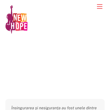
Skip
Men
to
content
Despre
Însingurarea și nesiguranța au fost unele dintre