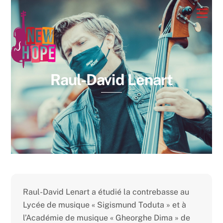
Skip
Men
to
content
Raul-David Lenart
Raul-David Lenart a étudié la contrebasse au
Lycée de musique « Sigismund Toduta » et à
l’Académie de musique « Gheorghe Dima » de